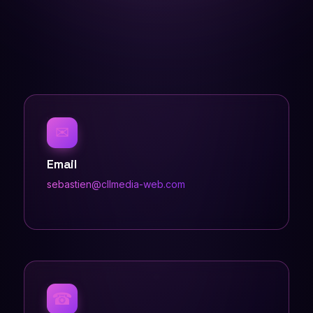
✉
Email
sebastien@cllmedia-web.com
☎