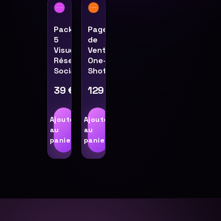
Pack
Page
5
de
Visuels
Vente
Réseaux
One-
Sociaux
Shot
39
€
129
€
Ajouter
Ajouter
au
au
panier
panier