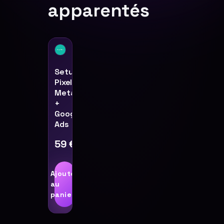
apparentés
Setup
Pixel
Meta
+
Google
Ads
59
€
Ajouter
au
panier