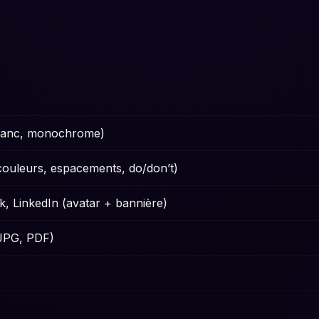
 blanc, monochrome)
couleurs, espacements, do/don’t)
, LinkedIn (avatar + bannière)
 JPG, PDF)