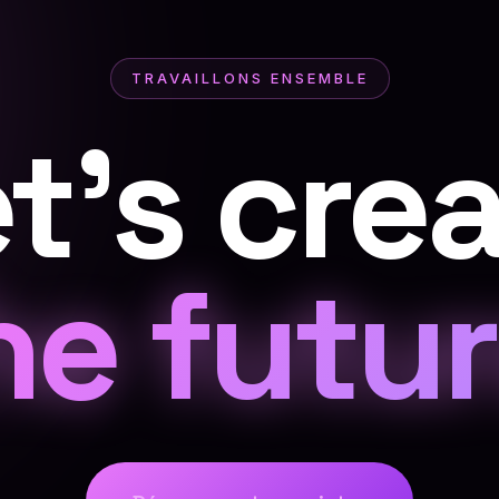
TRAVAILLONS ENSEMBLE
t's cre
he futur