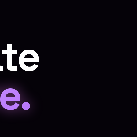
ate
e.