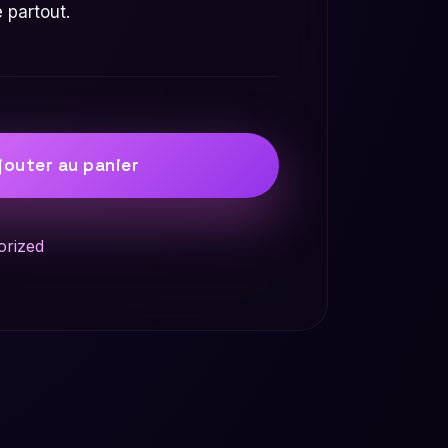
e partout.
jouter au panier
orized